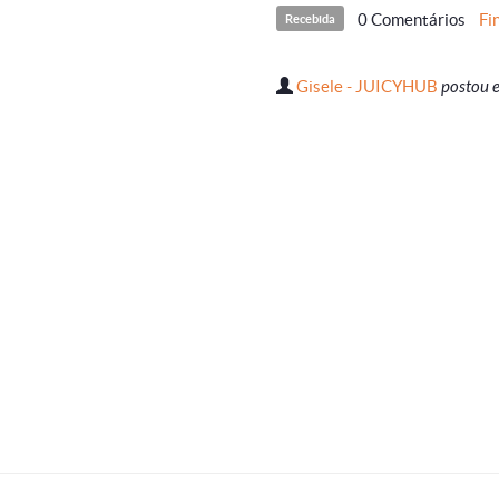
0 Comentários
Fi
Recebida
Gisele - JUICYHUB
postou 