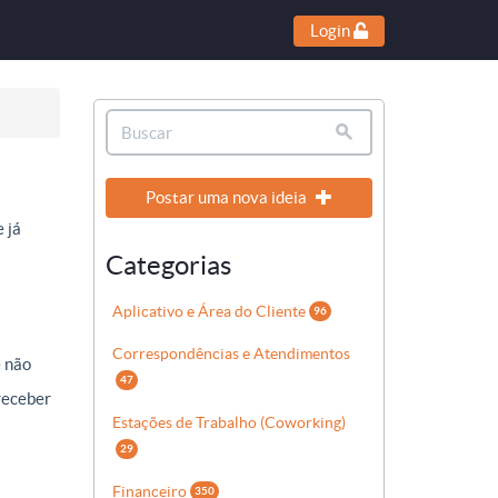
Login
Postar uma nova ideia
 já
Categorias
Aplicativo e Área do Cliente
96
Correspondências e Atendimentos
e não
47
receber
Estações de Trabalho (Coworking)
29
Financeiro
350