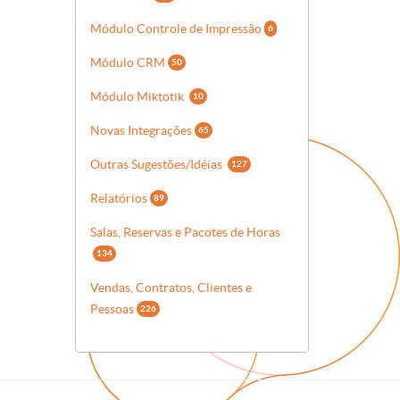
Módulo Controle de Impressão
6
Módulo CRM
50
Módulo Miktotik
10
Novas Integrações
65
Outras Sugestões/Idéias
127
Relatórios
89
Salas, Reservas e Pacotes de Horas
134
Vendas, Contratos, Clientes e
Pessoas
226