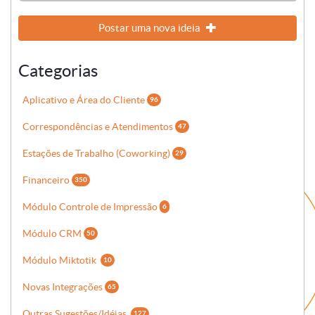
Postar uma nova ideia
Categorias
Aplicativo e Área do Cliente
96
Correspondências e Atendimentos
47
Estações de Trabalho (Coworking)
29
Financeiro
350
Módulo Controle de Impressão
6
Módulo CRM
50
Módulo Miktotik
10
Novas Integrações
65
Outras Sugestões/Idéias
127