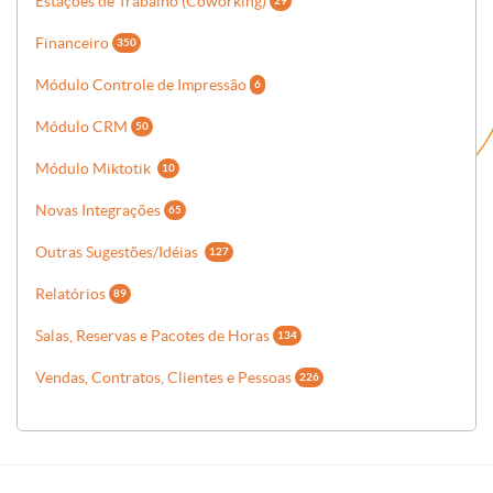
Estações de Trabalho (Coworking)
29
Financeiro
350
Módulo Controle de Impressão
6
Módulo CRM
50
Módulo Miktotik
10
Novas Integrações
65
Outras Sugestões/Idéias
127
Relatórios
89
Salas, Reservas e Pacotes de Horas
134
Vendas, Contratos, Clientes e Pessoas
226