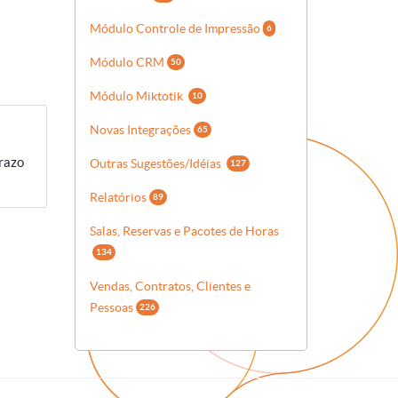
Módulo Controle de Impressão
6
Módulo CRM
50
Módulo Miktotik
10
Novas Integrações
65
razo
Outras Sugestões/Idéias
127
Relatórios
89
Salas, Reservas e Pacotes de Horas
134
Vendas, Contratos, Clientes e
Pessoas
226