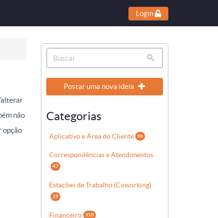
Login
Postar uma nova ideia
/alterar
Categorias
mbém não
er opção
Aplicativo e Área do Cliente
96
Correspondências e Atendimentos
47
Estações de Trabalho (Coworking)
29
Financeiro
350