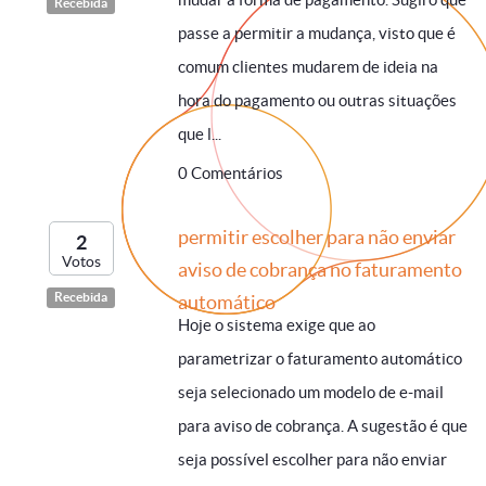
Recebida
passe a permitir a mudança, visto que é
comum clientes mudarem de ideia na
hora do pagamento ou outras situações
que l...
0 Comentários
permitir escolher para não enviar
2
Votos
aviso de cobrança no faturamento
Recebida
automático
Hoje o sistema exige que ao
parametrizar o faturamento automático
seja selecionado um modelo de e-mail
para aviso de cobrança. A sugestão é que
seja possível escolher para não enviar