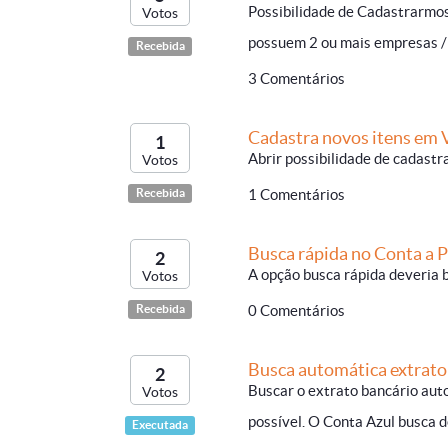
Possibilidade de Cadastrarmos
Votos
possuem 2 ou mais empresas / C
Recebida
3 Comentários
Cadastra novos itens em 
1
Abrir possibilidade de cadast
Votos
Recebida
1 Comentários
Busca rápida no Conta a 
2
A opção busca rápida deveria 
Votos
Recebida
0 Comentários
Busca automática extrato
2
Buscar o extrato bancário aut
Votos
possível. O Conta Azul busca 
Executada