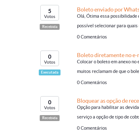
Boleto enviado por What
5
Olá, Ótima essa possibilidade
Votos
possível selecionar para quais 
Recebida
0 Comentários
Boleto diretamente no e-
0
Colocar o boleto em anexo no e
Votos
muitos reclamam de que o boleto
Executada
0 Comentários
Bloquear as opção de rec
0
Opção para habilitar as devida
Votos
serviço a opção de tipo de cob
Recebida
0 Comentários