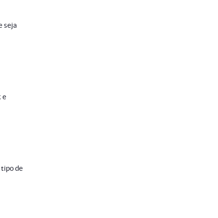
e seja
k e
 tipo de