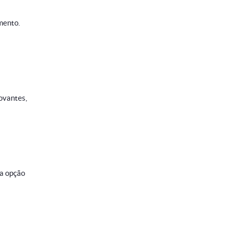
imento.
ovantes,
 a opção