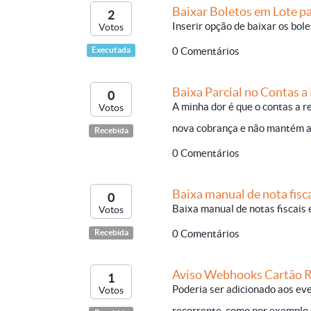
Baixar Boletos em Lote p
2
Inserir opção de baixar os bol
Votos
Executada
0 Comentários
Baixa Parcial no Contas a
0
A minha dor é que o contas a r
Votos
nova cobrança e não mantém aqu
Recebida
0 Comentários
Baixa manual de nota fisc
0
Baixa manual de notas fiscais 
Votos
Recebida
0 Comentários
Aviso Webhooks Cartão R
1
Poderia ser adicionado aos ev
Votos
recorrente, como por exemplo o