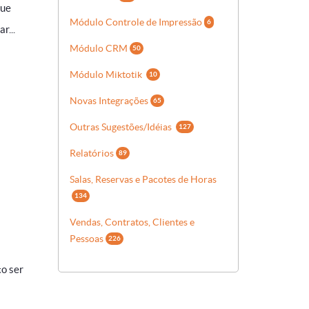
que
Módulo Controle de Impressão
6
r...
Módulo CRM
50
Módulo Miktotik
10
Novas Integrações
65
Outras Sugestões/Idéias
127
Relatórios
89
Salas, Reservas e Pacotes de Horas
134
Vendas, Contratos, Clientes e
Pessoas
226
to ser