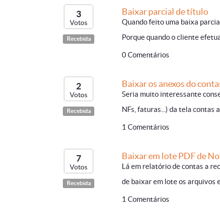
Baixar parcial de título
3
Quando feito uma baixa parcial
Votos
Porque quando o cliente efet
Recebida
0 Comentários
Baixar os anexos do conta
2
Seria muito interessante cons
Votos
NFs, faturas...) da tela contas
Recebida
1 Comentários
Baixar em lote PDF de Not
7
Lá em relatório de contas a re
Votos
de baixar em lote os arquivos 
Recebida
1 Comentários