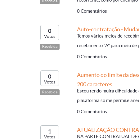
Recebida
0 Comentários
Auto-contratação - Mudar 
0
Temos vários meios de recebim
Votos
recebimento "A" para meio de p
Recebida
0 Comentários
Aumento do limite da desc
0
Votos
200 caracteres.
Estou tendo muita dificuldade
Recebida
plataforma só me permite anex
0 Comentários
ATUALIZAÇÃO CONTRA
1
NA PARTE CONTRATUAL DE
Votos