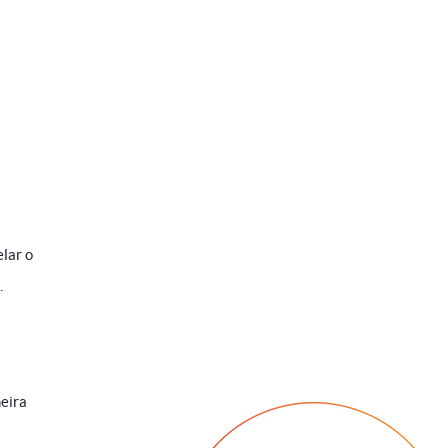
lar o
.
meira