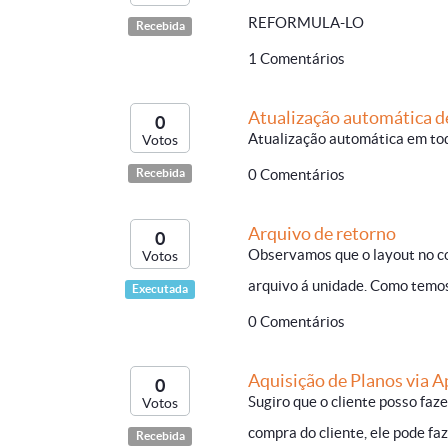
REFORMULA-LO
Recebida
1 Comentários
Atualização automática d
0
Atualização automática em tod
Votos
Recebida
0 Comentários
Arquivo de retorno
0
Observamos que o layout no co
Votos
arquivo á unidade. Como temos 
Executada
0 Comentários
Aquisição de Planos via A
0
Sugiro que o cliente posso faz
Votos
compra do cliente, ele pode faz
Recebida