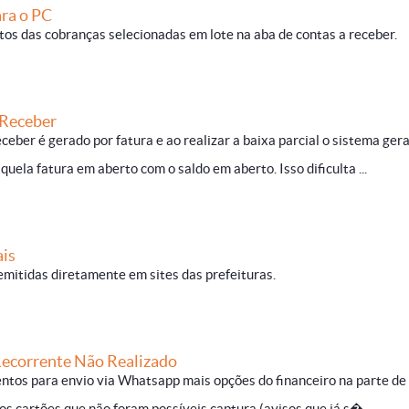
ara o PC
etos das cobranças selecionadas em lote na aba de contas a receber.
 Receber
eceber é gerado por fatura e ao realizar a baixa parcial o sistema ger
ela fatura em aberto com o saldo em aberto. Isso dificulta ...
ais
emitidas diretamente em sites das prefeituras.
ecorrente Não Realizado
entos para envio via Whatsapp mais opções do financeiro na parte de
s cartões que não foram possíveis captura (avisos que já s�...