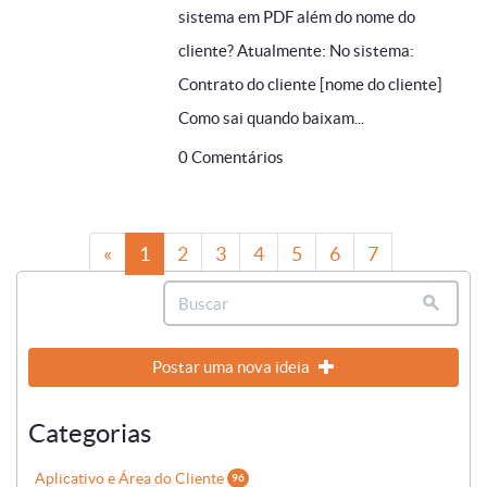
sistema em PDF além do nome do
cliente? Atualmente: No sistema:
Contrato do cliente [nome do cliente]
Como sai quando baixam...
0 Comentários
«
1
2
3
4
5
6
7
8
»
Postar uma nova ideia
Categorias
Aplicativo e Área do Cliente
96